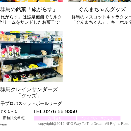
群馬の銘菓「旅がらす」
ぐんまちゃんグッズ
「旅がらす」は鉱泉煎餅でミルク
群馬のマスコットキャラクタ
クリームをサンドしたお菓子で
「ぐんまちゃん」。キーホル
す。
ー、人形、お菓子など多数のグ
誕生から60年経った現在でも、当
ズを取り揃えております。
時と変わらない製法で一枚一枚焼
き上げ、サクッとした食感とクリ
ームの香りが溢れる味は、お子様
から、お年寄りの方々まで幅広い
方々に親しまれています。
群馬クレインサンダーズ
「グッズ」
男子プロバスケットボールリーグ
B.LEAGUE（ビーリーグ）』に
TEL.0276-56-9350
町７０１－１
所属する群馬クレインサンダー
側（旧粕川交差点）
お問合せ
プライバシー&ポリシー
ズ。太田市がホームタウン。グッ
ズ等取り扱ってます。
copyright@2012 NPO Way To The Dream All Rights Rese
eam