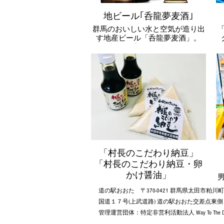
地ビール｢呑龍夢麦酒｣
群馬のおいしい水と空気が造り出
す地産ビール「呑龍夢麦酒」。
また大人気「クロア」シリーズは
太田市出身の世界的ファッション
ホイールデザイナー「ＴＡＴＳＵ
ＹＡ ＫＡＴＡＯＫＡ」のプロデ
ュースにより誕生。革新的なクラ
フトアートビアブランドとして注
目を集めております。
「村長のこだわり納豆」
「村長のこだわり納豆・卵
かけ醤油」
『
納豆は太田市寺井産の大豆を使用
道の駅おおた 〒370-0421 群馬県太田市粕川
した下仁田納豆とのコラボ商品
国道１７号(上武道路) 道の駅おおた交差点東
醤油は岡直三郎商店とのコラボ商
管理運営団体：特定非営利活動法人 Way To The Dr
品。
道の駅おおたオリジナル商品で