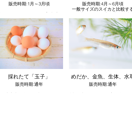
販売時期:1月～3月頃
販売時期:4月～6月頃
一般サイズのスイカと比較す
「やよいひめ」は群馬県育成「と
と、直径20cm程度と小さな小
ねほっぺ」と栃木県育成「とちお
スイカですが、品種改良でギュ
とめ」をかけ合わせた群馬県オリ
と濃縮された甘みと皮が薄いの
ジナル品種です。粒が大きく、し
特徴です。
っかりとした果肉、まろやかな酸
平成元年に群馬県がブランド産
味と強い甘みが特徴です。
に指定され、現在約130戸の生
者により栽培されています。
採れたて「玉子」
めだか、金魚、生体、水
販売時期:通年
販売時期:通年
地元生産者が自信を持ってお届け
近年ブームの人気が高い多品種
する採れたて新鮮のこだわり玉子
だかをはじめ、金魚、カラーザ
です。また殻が薄い水色をした珍
ガニ、ウーパールーパー、ナマ
お土産
しい「アローカナ」の玉子、玉子
など珍しい生体を取り扱ってお
を産み始めの若鶏から短期間のみ
ます。
取ることのできる「初産み玉子」
も取り扱っております。
※入荷する品種は時期によって
更となります