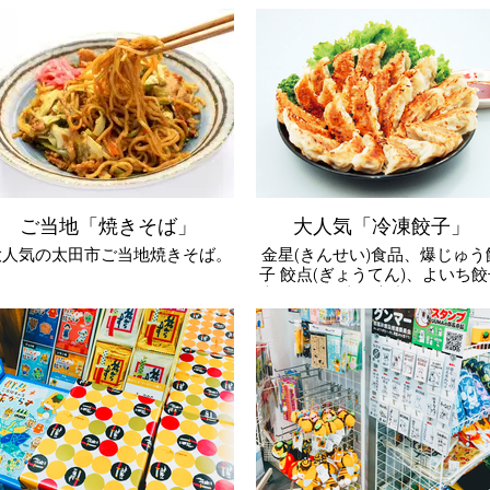
ご当地「焼きそば」
大人気「冷凍餃子」
大人気の太田市ご当地焼きそば。
金星(きんせい)食品、爆じゅう
子 餃点(ぎょうてん)、よいち餃
大王など、太田市内の餃子人気
が大集合。手軽にご自宅で本格
子が楽しめる。おかず、おつま
はもちろん、お土産にもお勧め
大人気商品です。