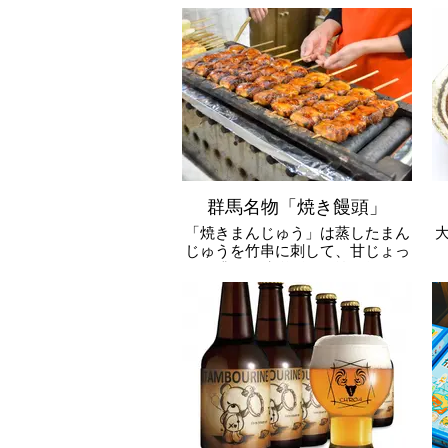
噌汁や中華スープなど何でも合う
万能食材
群馬名物「焼き饅頭」
「焼きまんじゅう」は蒸したまん
じゅうを竹串に刺して、甘じょっ
ぱく濃厚な味噌ダレを塗り焼いて
食べる群馬の郷土食。群馬県の人
気お土産です。