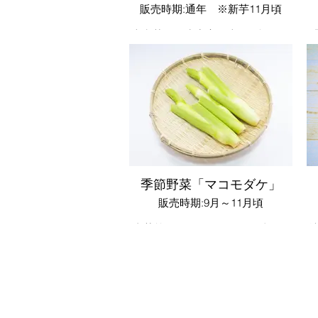
販売時期:通年 ※新芋11月頃
大和芋の粗生産高日本一を誇る尾
島地区。利根川の豊富な水がもた
らす肥沃な土壌が大和芋を作るの
に最適、太田市の特産品として市
民にも愛されています。お土産、
ご贈答品に大人気の商品です。
※群馬県オリジナル品種｢ぐんま
とろりん｣も取扱いしております
季節野菜「マコモダケ」
販売時期:9月～11月頃
真菰筍(マコモタケ)はイネ科マコ
モ属の多年草。クセが少なく柔ら
かい筍（たけのこ）のような食感
と、ほのかな甘味が特徴の野菜で
す。
調理方法：天ぷら、きんぴら、バ
ター醤油炒め、炊き込みご飯、味