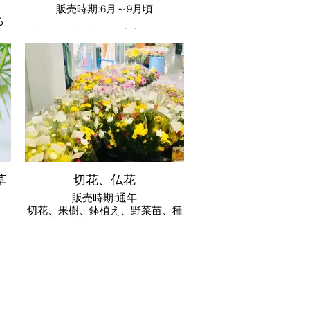
販売時期:6月～9月頃
る
玉
群馬県が全国有数の生産量を誇る
ッ
夏野菜。特に太田市では、県内の
が
栽培面積3割以上を占める代表的
な特産物です。
地
産
調理方法：天ぷら、おひたし、味
噌汁やスープの具等と独特なヌメ
リと味わいが和食にぴったりな野
菜
草
切花、仏花
販売時期:通年
切花、果樹、鉢植え、野菜苗、種
め
等を販売しております。
リ
ズ
り
変