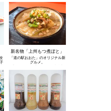
新名物「上州もつ煮ぼと」
餃
「道の駅おおた」のオリジナル新
子
グルメ。
店
「道-1グランプリ」で3年連続入
餃
賞した実力派。地元食材を使用し
み
た「もつ煮」と「煮ぼと」の相性
の
が抜群。キッチンカー「えきまえ
食堂」にて提供中。またお土産用
として2食セット（冷凍）を店舗
にて販売。