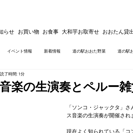
知らせ
お買い物
お食事
大和芋お取寄せ
おおたん貸
イベント情報
新着情報
道の駅おおた野菜
道の駅
読了時間: 1分
商品開発
新着情報
イベント情報
道の駅おおた公式
音楽の生演奏とペルー雑
たジムキョクキッチン＆商品開発
「ソンコ・ジャックタ」さ
ス音楽の生演奏が開催され
現在よく知られている「コ