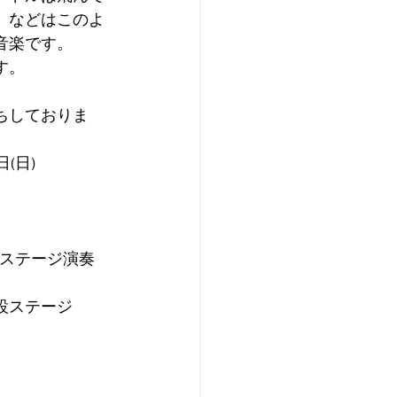
」などはこのよ
音楽です。
す。
ちしておりま
日(日)
間に3ステージ演奏
設ステージ