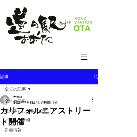
記事
全ての記事
wtdota
全ての記事
2025年7月8日
読了時間: 1分
カリフォルニアストリー
道の駅おおた駅長公式
ト開催
イベント情報
新着情報