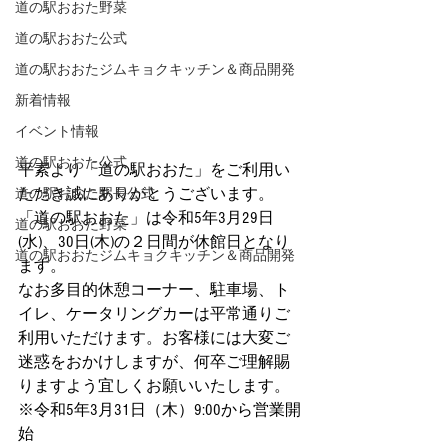
道の駅おおた野菜
道の駅おおた公式
道の駅おおたジムキョクキッチン＆商品開発
新着情報
イベント情報
道の駅おおた公式
平素より「道の駅おおた」をご利用い
ただき誠にありがとうございます。
道の駅おおた駅長公式
「道の駅おおた」は令和5年3月29日
道の駅おおた野菜
(水)、30日(木)の２日間が休館日となり
道の駅おおたジムキョクキッチン＆商品開発
ます。
なお多目的休憩コーナー、駐車場、ト
イレ、ケータリングカーは平常通りご
利用いただけます。お客様には大変ご
迷惑をおかけしますが、何卒ご理解賜
りますよう宜しくお願いいたします。
※令和5年3月31日（木）9:00から営業開
始