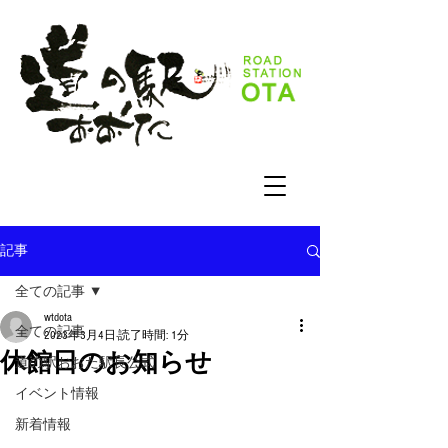
記事
全ての記事
wtdota
全ての記事
2023年3月4日
読了時間: 1分
休館日のお知らせ
道の駅おおた駅長公式
イベント情報
新着情報