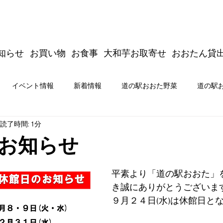
知らせ
お買い物
お食事
大和芋お取寄せ
おおたん貸
イベント情報
新着情報
道の駅おおた野菜
道の駅
読了時間: 1分
商品開発
新着情報
イベント情報
道の駅おおた公式
お知らせ
たジムキョクキッチン＆商品開発
平素より「道の駅おおた」
き誠にありがとうございま
９月２４日(水)は休館日と