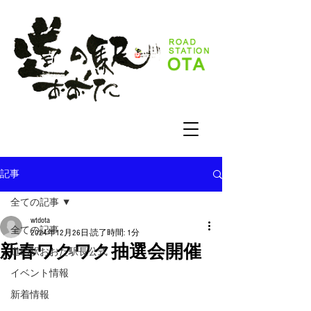
記事
全ての記事
wtdota
全ての記事
2024年12月26日
読了時間: 1分
新春ワクワク抽選会開催
道の駅おおた駅長公式
イベント情報
新着情報