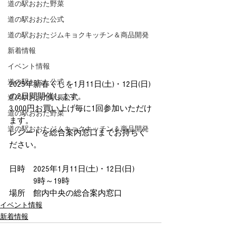
道の駅おおた野菜
道の駅おおた公式
道の駅おおたジムキョクキッチン＆商品開発
新着情報
イベント情報
道の駅おおた公式
2025年新春くじを1月11日(土)・12日(日)
の2日間開催します。
道の駅おおた駅長公式
3,000円お買い上げ毎に1回参加いただけ
道の駅おおた野菜
ます。
道の駅おおたジムキョクキッチン＆商品開発
レシートを総合案内窓口までお持ちく
ださい。
日時　2025年1月11日(土)・12日(日)
　　　9時～19時
場所　館内中央の総合案内窓口
イベント情報
新着情報