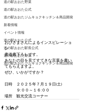
道の駅おおた野菜
道の駅おおた公式
道の駅おおたジムキョクキッチン＆商品開発
新着情報
イベント情報
道の駅おおた公式
おひさまさんによるインスピレーショ
道の駅おおた駅長公式
ン
書道書下ろしです。
道の駅おおた野菜
あなたの目を見てすてきな言葉を書い
道の駅おおたジムキョクキッチン＆商品開発
てもらえますよ。
ぜひ、いかがですか？
日時　２０２５年７月１９日(土)
　　　９:００～１６:００
場所　観光交流コーナー