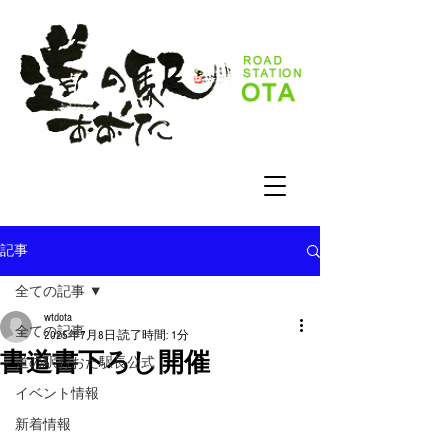
記事
全ての記事
wtdota
全ての記事
2025年7月8日
読了時間: 1分
書道書下ろし開催
道の駅おおた駅長公式
イベント情報
新着情報