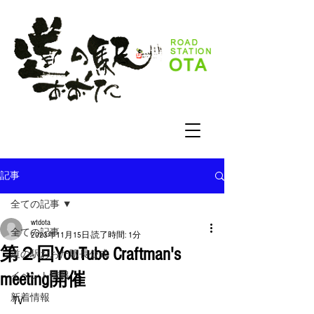
記事
全ての記事
wtdota
全ての記事
2023年11月15日
読了時間: 1分
第２回YouTube Craftman's
道の駅おおた駅長公式
meeting開催
イベント情報
新着情報
TV