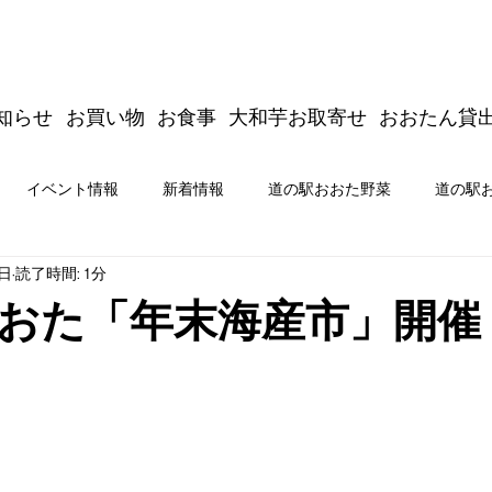
知らせ
お買い物
お食事
大和芋お取寄せ
おおたん貸
イベント情報
新着情報
道の駅おおた野菜
道の駅
4日
読了時間: 1分
商品開発
新着情報
イベント情報
道の駅おおた公式
おた「年末海産市」開催
たジムキョクキッチン＆商品開発