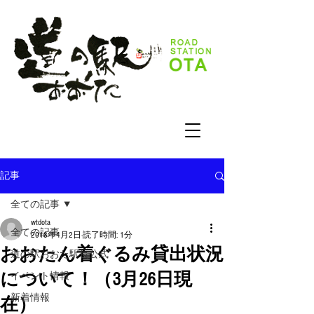
記事
全ての記事
wtdota
全ての記事
2018年4月2日
読了時間: 1分
おおたん着ぐるみ貸出状況
道の駅おおた駅長公式
について！（3月26日現
イベント情報
新着情報
在）