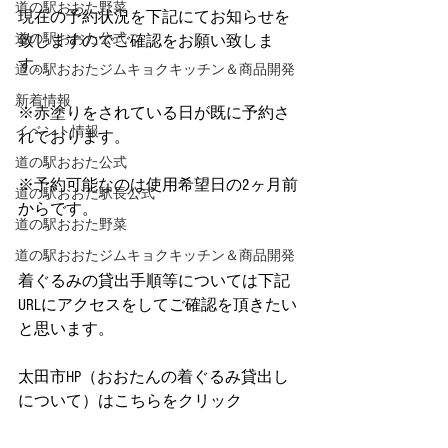
道の駅おおた野菜
現在の予約状況を下記にてお知らせを
道の駅おおた公式
致しますのでご確認をお願い致しま
す。
道の駅おおたジムキョクキッチン＆商品開発
新着情報
※赤塗りをされている日が既に予約さ
イベント情報
れております。
道の駅おおた公式
※予約可能なのは使用希望日の2ヶ月前
道の駅おおた駅長公式
からです。
道の駅おおた野菜
道の駅おおたジムキョクキッチン＆商品開発
着ぐるみの貸出手順等については下記
URLにアクセスをしてご確認を頂きたい
と思います。
太田市HP（おおたんの着ぐるみ貸出し
について）はこちらをクリック