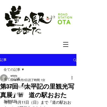
記事
全ての記事
wtdota
全ての記事
2018年4月2日
読了時間: 1分
第37回『太平記の里観光写
道の駅おおた駅長公式
真展』in 道の駅おおた
イベント情報
新着情報
本日～3月11日（日）まで『道の駅おお