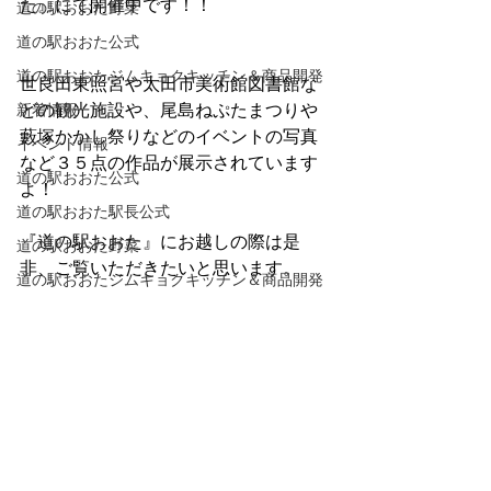
た』にて開催中です！！
道の駅おおた野菜
道の駅おおた公式
道の駅おおたジムキョクキッチン＆商品開発
世良田東照宮や太田市美術館図書館な
どの観光施設や、尾島ねぷたまつりや
新着情報
藪塚かかし祭りなどのイベントの写真
イベント情報
など３５点の作品が展示されています
道の駅おおた公式
よ！
道の駅おおた駅長公式
『道の駅おおた』にお越しの際は是
道の駅おおた野菜
非、ご覧いただきたいと思います。
道の駅おおたジムキョクキッチン＆商品開発