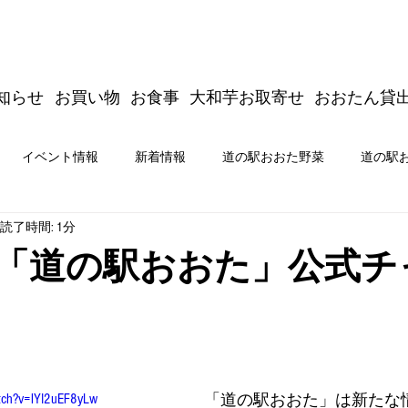
知らせ
お買い物
お食事
大和芋お取寄せ
おおたん貸
イベント情報
新着情報
道の駅おおた野菜
道の駅
読了時間: 1分
商品開発
新着情報
イベント情報
道の駅おおた公式
beに「道の駅おおた」公式
たジムキョクキッチン＆商品開発
tch?v=lYI2uEF8yLw
「道の駅おおた」は新たな