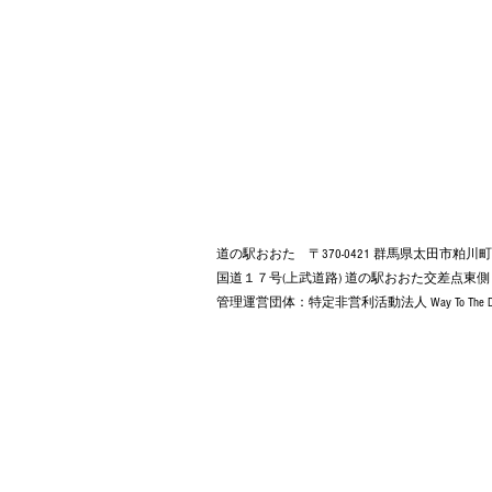
道の駅おおた 〒370-0421 群馬県太田市粕川
国道１７号(上武道路) 道の駅おおた交差点東
管理運営団体：特定非営利活動法人 Way To The Dr