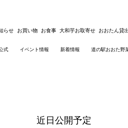
知らせ
お買い物
お食事
大和芋お取寄せ
おおたん貸
公式
イベント情報
新着情報
道の駅おおた野
駅おおたジムキョクキッチン＆商品開発
新着情報
駅おおた駅長公式
道の駅おおた野菜
チン＆商品開発
近日公開予定