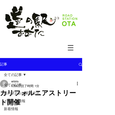
記事
全ての記事
wtdota
全ての記事
3月2日
読了時間: 1分
カリフォルニアストリー
道の駅おおた駅長公式
ト開催
イベント情報
新着情報