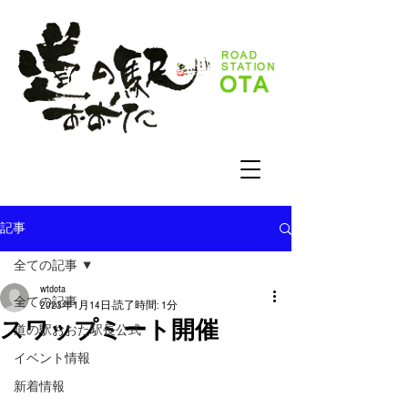
記事
全ての記事
wtdota
全ての記事
2023年1月14日
読了時間: 1分
スワップミート開催
道の駅おおた駅長公式
イベント情報
新着情報