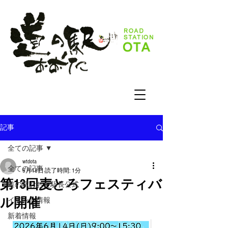
記事
全ての記事
wtdota
全ての記事
5月18日
読了時間: 1分
第13回麦とろフェスティバ
道の駅おおた駅長公式
ル開催
イベント情報
新着情報