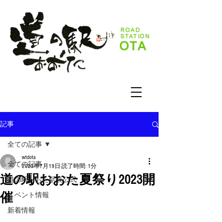
記事
全ての記事
wtdota
全ての記事
2023年7月19日
読了時間: 1分
道の駅おおた夏祭り2023開
道の駅おおた駅長公式
催
イベント情報
新着情報